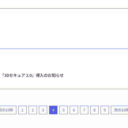
3Dセキュア 2.0」導入のお知らせ
 前の10件
1
2
3
4
5
6
7
8
9
次の10件