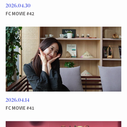
2026
04
30
FC MOVIE #42
2026
04
14
FC MOVIE #41