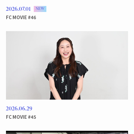
2026
07
01
NEW
FC MOVIE #46
2026
06
29
FC MOVIE #45